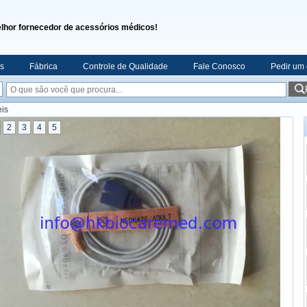
lhor fornecedor de acessórios médicos!
s
Fábrica
Controle de Qualidade
Fale Conosco
Pedir um
eis
2
3
4
5