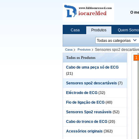
O me
Casa
Produtos
Quem Somo
Sensores spo2 descartáv
Casa
Produtos
Todos os Produtos
1
Cabo de uma peça só de ECG
(21)
Sensores spo2 descartáveis
(7)
Eléctrodo de ECG
(32)
Fio de ligação de ECG
(40)
Sensores Spo2 reusáveis
(52)
Cabo do tronco de ECG
(20)
Acessórios originais
(362)