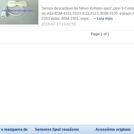
Sensor descartável de Nihon Kohden spo2, pino 9 Compa
da vida BSM-4101,4103,4111,4113, BSM-5105, espaço A
2353 vidas, BSM-2301, espa...
Leia mais
2015-07-17 10:42:55
Page 1 of 1
 e mangueira de
Sensores Spo2 reusáveis
Acessórios originais