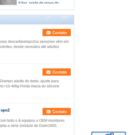
9 fixa, ponta de prova do
Contato
Nosso descartávelspo2os sensores vêm em
ientes, desde neonatos até adultos
Contato
Grampo adulto do dedo; ajuste para
ric>10-40kg Ponta macia do silicone
 spo2
Contato
 com todo o & equipou o OEM monitores
ipita a série (módulo de Dash1800,