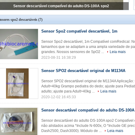
Sensor descartável compatível do adulto DS-100A spo2
nsores spo2 descartáveis
(7)
Sensor Spo2 compatível descartável, 1m
Sensor Spo2 descartável, 1m Compatível comRedical. 
tamanhos que se adaptam a uma ampla variedade de pac
grandes. Nossos sensores de SpO2 ...
Leia mais
2023-08-31 16:38:29
Sensor SPO2 descartável original de M1134A
Sensor SPO2 descartável original de M1134A Aplicação: 
Adult>40kg Grampo pediatra do dedo; ajuste para Pediat
adulto; ajuste para Adult>40kg ...
Leia mais
2020-12-02 16:45:33
Sensor descartável compatível do adulto DS-100A
Sensor descartável do adulto DS-100A spo2 Compatível
não alistados acima *Include N-600x, O *Include GE prec
Dash2500, Dash3000). Módulo de ...
Leia mais