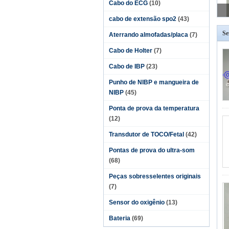
Cabo do ECG
(10)
cabo de extensão spo2
(43)
Se
Aterrando almofadas/placa
(7)
Cabo de Holter
(7)
Cabo de IBP
(23)
Punho de NIBP e mangueira de
NIBP
(45)
Ponta de prova da temperatura
(12)
Transdutor de TOCO/Fetal
(42)
Pontas de prova do ultra-som
(68)
Peças sobresselentes originais
(7)
Sensor do oxigênio
(13)
Bateria
(69)