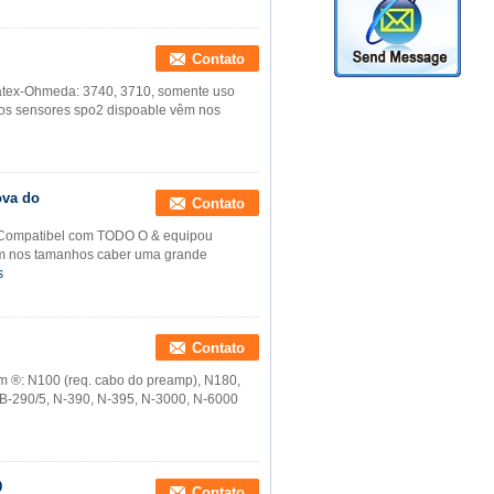
Contato
atex-Ohmeda: 3740, 3710, somente uso
os sensores spo2 dispoable vêm nos
ova do
Contato
do Compatibel com TODO O & equipou
êm nos tamanhos caber uma grande
s
Contato
om ®: N100 (req. cabo do preamp), N180,
B-290/5, N-390, N-395, N-3000, N-6000
9
Contato