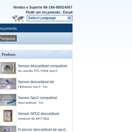
Vendas e Suporte
86-186-88924067
Pedir um orçamento
-
Email
Select Language
 orçamento
Pesquisa
Produtos
Sensor descartável compatível
do adulto DS-100A spo2
Sensor descartável de
Ohmeda spo2, 1m
Sensor Spo2 compatível
descartável, 1m
Sensor SPO2 descartável
original de M1134A
O sensor descartável de spo2,