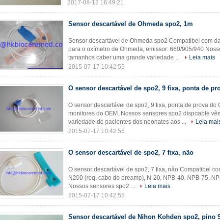
2017-08-12 16:49:21
Sensor descartável de Ohmeda spo2, 1m
Sensor descartável de Ohmeda spo2 Compatibel com d
para o oxímetro de Ohmeda, emissor: 660/905/940 Noss
tamanhos caber uma grande variedade ...
Leia mais
2015-07-17 10:42:55
O sensor descartável de spo2, 9 fixa, ponta de pr
O sensor descartável de spo2, 9 fixa, ponta de prova 
monitores do OEM. Nossos sensores spo2 dispoable v
variedade de pacientes dos neonates aos ...
Leia mai
2015-07-17 10:42:55
O sensor descartável de spo2, 7 fixa, não
O sensor descartável de spo2, 7 fixa, não Compatibel c
N200 (req. cabo do preamp), N-20, NPB-40, NPB-75, NP
Nossos sensores spo2 ...
Leia mais
2015-07-17 10:42:55
Sensor descartável de Nihon Kohden spo2, pino 