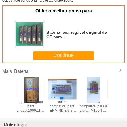
Outros acessórios originais estão disponíveis.
Obter o melhor preço para
Bateria recarregável original de
GE para
DASH3000/4000/5000,2017857-
002
Continue
Bateria
Mais
original
Bateria original
Bateria
Bateria
Bateria o
3000mAH
para
compatível para
compatível para a
Mindray
delo de
Lifepak1000,11141-
ENMIND EN-S7
Libra PM100N de
L123S0
lador de
000156, 12V,
DC203, 11.1V,
, M-BPL- 1(22)
11,1V 4
e fisio:
4,5Ah
2600mAh
49,9
20, 10HR-
Mude a língua