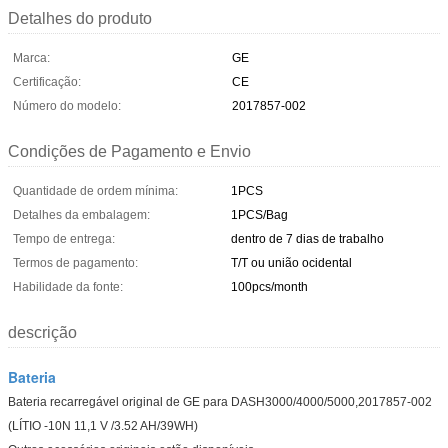
Detalhes do produto
Marca:
GE
Certificação:
CE
Número do modelo:
2017857-002
Condições de Pagamento e Envio
Quantidade de ordem mínima:
1PCS
Detalhes da embalagem:
1PCS/Bag
Tempo de entrega:
dentro de 7 dias de trabalho
Termos de pagamento:
T/T ou união ocidental
Habilidade da fonte:
100pcs/month
descrição
Bateria
Bateria recarregável original de GE para DASH3000/4000/5000,2017857-002
(LÍTIO -10N 11,1 V /3.52 AH/39WH)