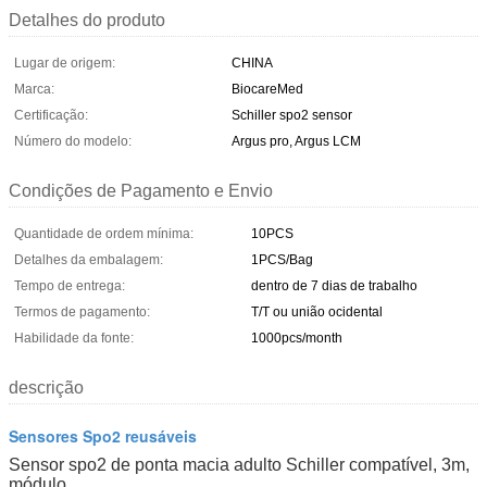
Detalhes do produto
Lugar de origem:
CHINA
Marca:
BiocareMed
Certificação:
Schiller spo2 sensor
Número do modelo:
Argus pro, Argus LCM
Condições de Pagamento e Envio
Quantidade de ordem mínima:
10PCS
Detalhes da embalagem:
1PCS/Bag
Tempo de entrega:
dentro de 7 dias de trabalho
Termos de pagamento:
T/T ou união ocidental
Habilidade da fonte:
1000pcs/month
descrição
Sensores Spo2 reusáveis
Sensor spo2 de ponta macia adulto Schiller compatível, 3m,
módulo