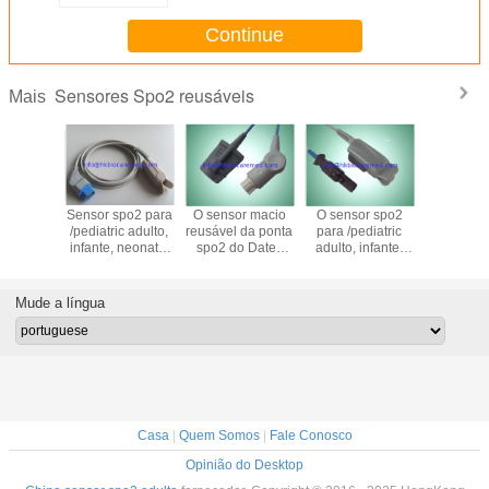
Continue
Sensores Spo2 reusáveis
Mais
 macio
Sensor spo2 para
O sensor macio
O sensor spo2
Sensor re
ável
/pediatric adulto,
reusável da ponta
para /pediatric
do envol
ível da
infante, neonate,
spo2 do Datex
adulto, infante,
spo2 do 
spo2 de
TL-201 reusável
compatível para o
neonate, 3M
do Pin de
KOHDEN
compatível de
adulto, 3M
reusável
Kohden 9, 
 adulto
NIHON KOHDEN
cabografa
compatível de
101
Mude a língua
Ohmeda
cabografa
Casa
|
Quem Somos
|
Fale Conosco
Opinião do Desktop