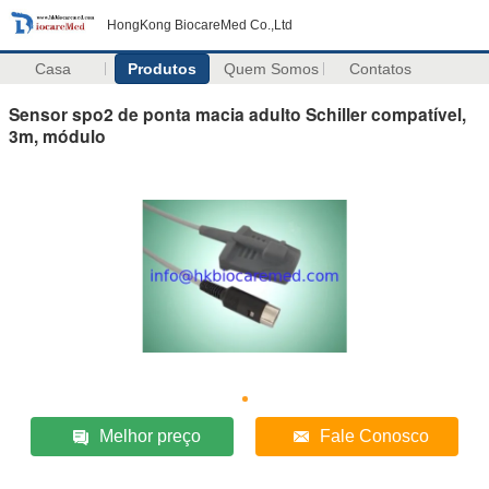
HongKong BiocareMed Co.,Ltd
Casa
Produtos
Quem Somos
Contatos
Sensor spo2 de ponta macia adulto Schiller compatível,
3m, módulo
Melhor preço
Fale Conosco