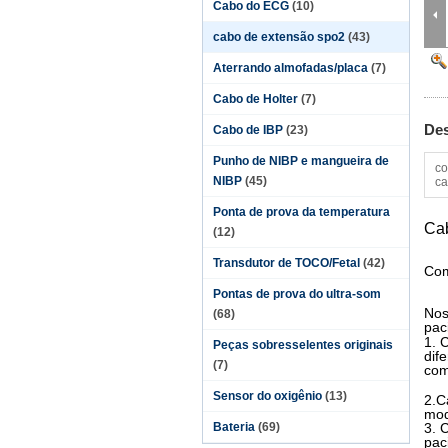
Cabo do ECG
(10)
cabo de extensão spo2
(43)
Aterrando almofadas/placa
(7)
Cabo de Holter
(7)
Des
Cabo de IBP
(23)
Punho de NIBP e mangueira de
co
NIBP
(45)
ca
Ponta de prova da temperatura
Ca
(12)
Transdutor de TOCO/Fetal
(42)
Com
Pontas de prova do ultra-som
Nos
(68)
pac
1. 
Peças sobresselentes originais
dif
(7)
com
Sensor do oxigênio
(13)
2.
C
mod
Bateria
(69)
3. 
pac