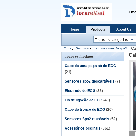
O me
Home
Products
About Us
Ca
Casa
Produtos
cabo de extensão spo2
Ca
Todos os Produtos
Cabo de uma peça só de ECG
(21)
Sensores spo2 descartáveis
(7)
Eléctrodo de ECG
(32)
Fio de ligação de ECG
(40)
Cabo do tronco de ECG
(20)
Sensores Spo2 reusáveis
(52)
Acessórios originais
(361)