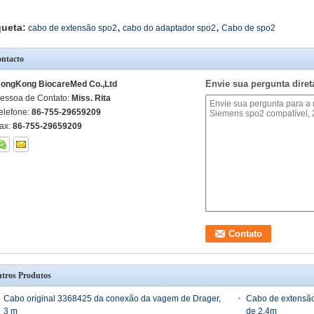
,
,
queta:
cabo de extensão spo2
cabo do adaptador spo2
Cabo de spo2
ntacto
Envie sua pergunta dire
ongKong BiocareMed Co.,Ltd
essoa de Contato:
Miss. Rita
elefone:
86-755-29659209
ax:
86-755-29659209
tros Produtos
Cabo original 3368425 da conexão da vagem de Drager,
Cabo de extensã
3 m
de 2.4m