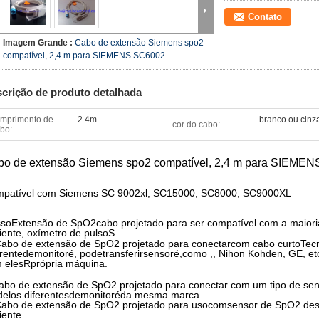
Contato
Imagem Grande :
Cabo de extensão Siemens spo2
compatível, 2,4 m para SIEMENS SC6002
crição de produto detalhada
mprimento de
2.4m
branco ou cinz
cor do cabo:
bo:
bo de extensão Siemens spo2 compatível, 2,4 m para SIEME
patível com Siemens SC 9002xl, SC15000, SC8000, SC9000XL
so
Extensão de SpO2
cabo projetado para ser compatível com a maior
iente,
oxímetro de pulso
S.
Cabo de extensão de SpO2 projetado para conectar
com
cabo curto
Tec
erente
de
monitor
é
, pode
transferir
sensor
é,
como ,
, Nihon Kohden, GE, et
 eles
R
própria máquina.
abo de extensão de SpO2 projetado para conectar com um tipo de senso
elos diferentes
de
monitor
é
da mesma marca.
Cabo de extensão de SpO2 projetado para uso
com
sensor de SpO2 des
iente
.