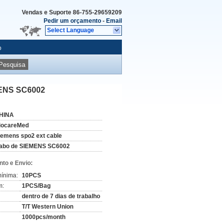
Vendas e Suporte
86-755-29659209
Pedir um orçamento
-
Email
Select Language
o
Pesquisa
MENS SC6002
HINA
iocareMed
iemens spo2 ext cable
abo de SIEMENS SC6002
to e Envio:
ínima:
10PCS
m:
1PCS/Bag
dentro de 7 dias de trabalho
T/T Western Union
1000pcs/month