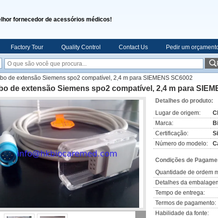
lhor fornecedor de acessórios médicos!
Factory Tour
Quality Control
Contact Us
Pedir um orçament
bo de extensão Siemens spo2 compatível, 2,4 m para SIEMENS SC6002
bo de extensão Siemens spo2 compatível, 2,4 m para SIE
Detalhes do produto:
Lugar de origem:
C
Marca:
B
Certificação:
S
Número do modelo:
C
Condições de Pagamen
Quantidade de ordem m
Detalhes da embalage
Tempo de entrega:
Termos de pagamento:
Habilidade da fonte: