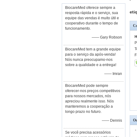
BiocareMed oferece sempre a
eti
resposta rápida e o serviço, sua
equipe das vendas é muito útil e
cooperativo durante o tempo de
Co
funcionamento.
H
—— Gary Robson
P
T
BiocareMed tem a grande equipe
para o serviço da após-venda!
F
Nós nunca preocupamo-nos
sobre a qualidade e a entrega!
—— Imran
BiocareMed pode sempre
oferecer-nos preços competitivos
para nossos mercados, nós
apreciou realmente isso. Nós
manteremos a cooperação a
longo prazo no futuro.
Ou
—— Dennis
Se você precisa acessórios