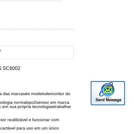
a
NS SC6002
ia das marcas
é
e modelo
de
monitor do
nologia normal
spo2
sensor em marca
c.
em sua própria tecnologia
e
trabalhar
r reutilizável e funcionar com
cartável para uso em um único