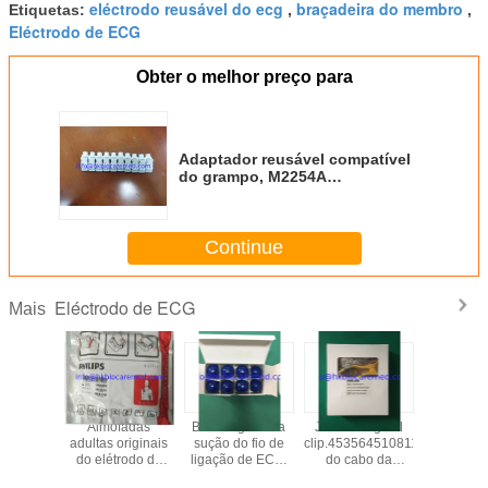
eléctrodo reusável do ecg
braçadeira do membro
Etiquetas:
,
,
Eléctrodo de ECG
Obter o melhor preço para
Adaptador reusável compatível
do grampo, M2254A
989803106061, 10pcs/set
Continue
Eléctrodo de ECG
Mais
deira
Almofadas
Bola original da
Jacaré original
Eléctr
ável
adultas originais
sução do fio de
clip.453564510811
descartá
cional do
do elétrodo da
ligação de ECG.
do cabo da
ECG pa
ro do
desfibrilhação
453564510821
ligação de ECG
adulto