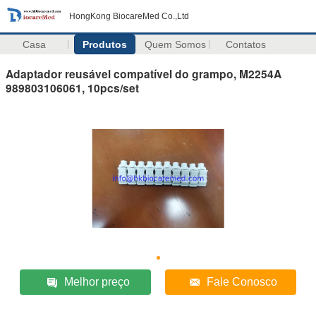
HongKong BiocareMed Co.,Ltd
Casa
Produtos
Quem Somos
Contatos
Adaptador reusável compatível do grampo, M2254A
989803106061, 10pcs/set
Melhor preço
Fale Conosco