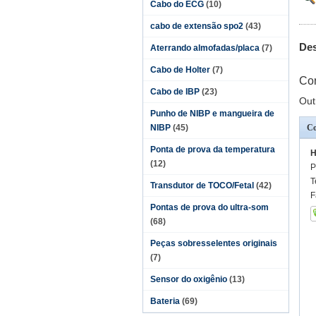
Cabo do ECG
(10)
cabo de extensão spo2
(43)
Des
Aterrando almofadas/placa
(7)
Cabo de Holter
(7)
Con
Cabo de IBP
(23)
Out
Punho de NIBP e mangueira de
NIBP
(45)
Co
Ponta de prova da temperatura
H
(12)
P
T
Transdutor de TOCO/Fetal
(42)
F
Pontas de prova do ultra-som
(68)
Peças sobresselentes originais
(7)
Sensor do oxigênio
(13)
Bateria
(69)