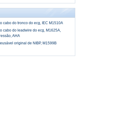
 o cabo do tronco do ecg, IEC M1510A
 o cabo do leadwire do ecg, M1625A,
ressão, AHA
reusável original de NIBP, M1599B