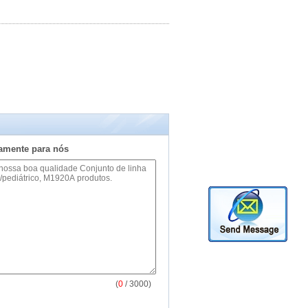
tamente para nós
(
0
/ 3000)