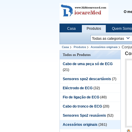
O me
Casa
Produtos
Quem Somo
Conjun
Casa
Produtos
Acessórios originais
Con
Todos os Produtos
Cabo de uma peça só de ECG
(21)
Sensores spo2 descartáveis
(7)
Eléctrodo de ECG
(32)
Fio de ligação de ECG
(40)
Cabo do tronco de ECG
(20)
Sensores Spo2 reusáveis
(52)
Acessórios originais
(361)