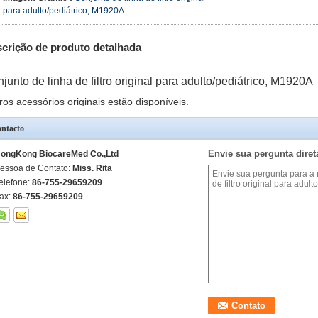
para adulto/pediátrico, M1920A
crição de produto detalhada
junto de linha de filtro original para adulto/pediátrico, M1920A
ros acessórios originais estão disponíveis.
ntacto
Envie sua pergunta dire
ongKong BiocareMed Co.,Ltd
essoa de Contato:
Miss. Rita
elefone:
86-755-29659209
ax:
86-755-29659209