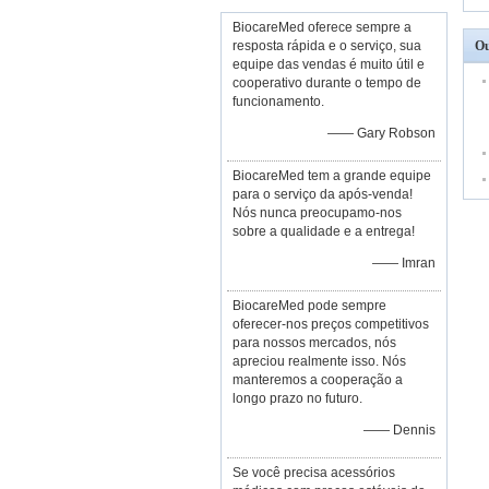
BiocareMed oferece sempre a
resposta rápida e o serviço, sua
Ou
equipe das vendas é muito útil e
cooperativo durante o tempo de
funcionamento.
—— Gary Robson
BiocareMed tem a grande equipe
para o serviço da após-venda!
Nós nunca preocupamo-nos
sobre a qualidade e a entrega!
—— Imran
BiocareMed pode sempre
oferecer-nos preços competitivos
para nossos mercados, nós
apreciou realmente isso. Nós
manteremos a cooperação a
longo prazo no futuro.
—— Dennis
Se você precisa acessórios