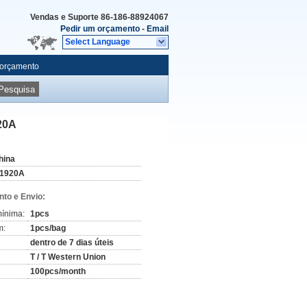
Vendas e Suporte
86-186-88924067
Pedir um orçamento
-
Email
Select Language
 orçamento
Pesquisa
920A
hina
1920A
to e Envio:
ínima:
1pcs
m:
1pcs/bag
dentro de 7 dias úteis
T / T Western Union
100pcs/month