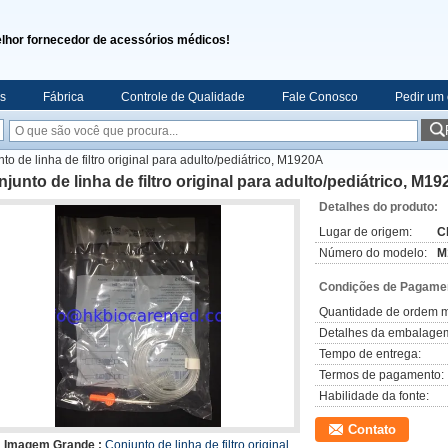
lhor fornecedor de acessórios médicos!
s
Fábrica
Controle de Qualidade
Fale Conosco
Pedir um
to de linha de filtro original para adulto/pediátrico, M1920A
junto de linha de filtro original para adulto/pediátrico, M1
Detalhes do produto:
Lugar de origem:
C
Número do modelo:
M
Condições de Pagamen
Quantidade de ordem m
Detalhes da embalage
Tempo de entrega:
Termos de pagamento:
Habilidade da fonte:
Contato
Imagem Grande :
Conjunto de linha de filtro original