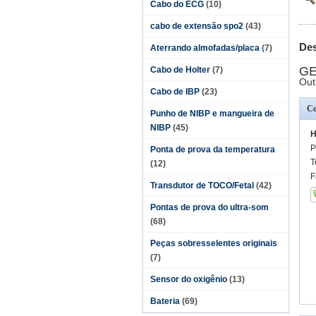
Cabo do ECG
(10)
cabo de extensão spo2
(43)
Des
Aterrando almofadas/placa
(7)
GE
Cabo de Holter
(7)
Out
Cabo de IBP
(23)
Co
Punho de NIBP e mangueira de
NIBP
(45)
H
P
Ponta de prova da temperatura
T
(12)
F
Transdutor de TOCO/Fetal
(42)
Pontas de prova do ultra-som
(68)
Peças sobresselentes originais
(7)
Sensor do oxigênio
(13)
Bateria
(69)