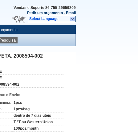
Vendas e Suporte
86-755-29659209
Pedir um orçamento
-
Email
Select Language
 orçamento
Pesquisa
ETA, 2008594-002
E
E
008594-002
to e Envio:
ínima:
1pcs
m:
1pcs/bag
dentro de 7 dias úteis
T / T ou Western Union
100pcs/month