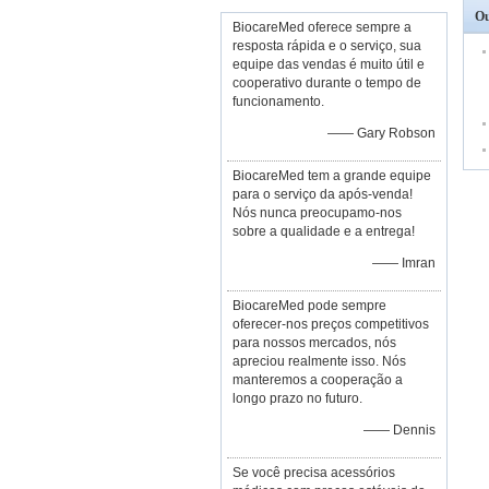
Ou
BiocareMed oferece sempre a
resposta rápida e o serviço, sua
equipe das vendas é muito útil e
cooperativo durante o tempo de
funcionamento.
—— Gary Robson
BiocareMed tem a grande equipe
para o serviço da após-venda!
Nós nunca preocupamo-nos
sobre a qualidade e a entrega!
—— Imran
BiocareMed pode sempre
oferecer-nos preços competitivos
para nossos mercados, nós
apreciou realmente isso. Nós
manteremos a cooperação a
longo prazo no futuro.
—— Dennis
Se você precisa acessórios