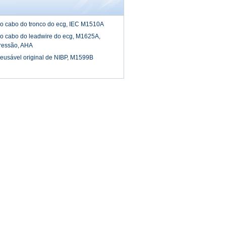
 o cabo do tronco do ecg, IEC M1510A
 o cabo do leadwire do ecg, M1625A,
ressão, AHA
reusável original de NIBP, M1599B