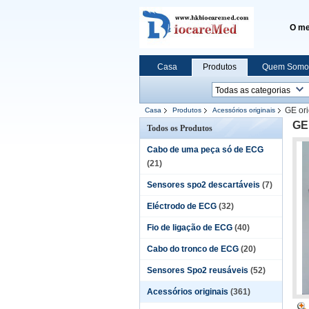
O me
Casa
Produtos
Quem Somo
GE or
Casa
Produtos
Acessórios originais
GE
Todos os Produtos
Cabo de uma peça só de ECG
(21)
Sensores spo2 descartáveis
(7)
Eléctrodo de ECG
(32)
Fio de ligação de ECG
(40)
Cabo do tronco de ECG
(20)
Sensores Spo2 reusáveis
(52)
Acessórios originais
(361)