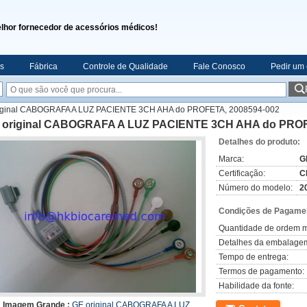
lhor fornecedor de acessórios médicos!
s
Fábrica
Controle de Qualidade
Fale Conosco
Pedir um
iginal CABOGRAFA A LUZ PACIENTE 3CH AHA do PROFETA, 2008594-002
 original CABOGRAFA A LUZ PACIENTE 3CH AHA do PROF
Detalhes do produto:
Marca:
G
Certificação:
C
Número do modelo:
2
Condições de Pagamen
Quantidade de ordem m
Detalhes da embalage
Tempo de entrega:
Termos de pagamento:
Habilidade da fonte:
Imagem Grande :
GE original CABOGRAFA A LUZ